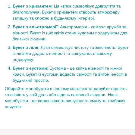
Букет з хризантем
: Ця квітка символізує довголіття та
благополуччя. Букет з хризантем створить атмосферу
затишку та спокою в будь-якому інтер'єрі.
Букет з альстромерії
: Альстромерія - символ дружби та
вірності. Букет із цих квітів стане чудовим подарунком для
близької людини.
Букет з лілії
: Лілія символізує чистоту та жіночність. Букет
із ліліями додасть ніжності та вишуканості вашому
подарунку.
Букет з еустоми
: Еустома - це квітка ніжності та ніжної
краси. Букет із еустоми додасть свіжості та витонченості в
будь-який простір.
Обирайте монобукети в нашому магазині та даруйте гарність
та свіжість у свій день або в день важливої людини. Наші
монобукети - це вираз вашого вишуканого смаку та глибоких
почуттів.