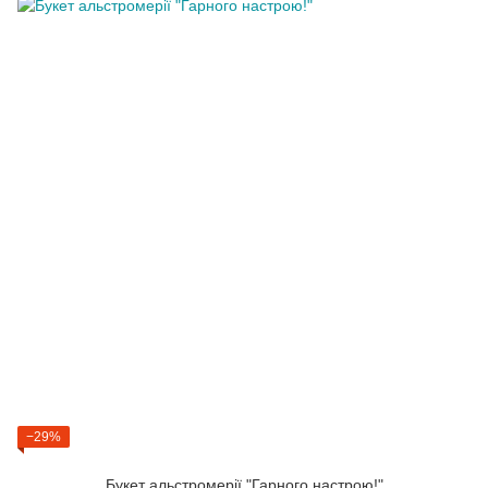
−29%
Букет альстромерії "Гарного настрою!"