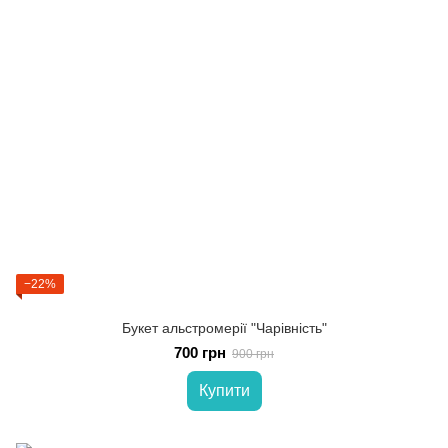
−22%
Букет альстромерії "Чарівність"
700 грн
900 грн
Купити