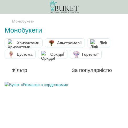
Монобукети
Монобукети
Хризантеми
Альстромерії
Лілії
Еустома
ОрхідеЇ
Гортензії
Фільтр
За популярністю