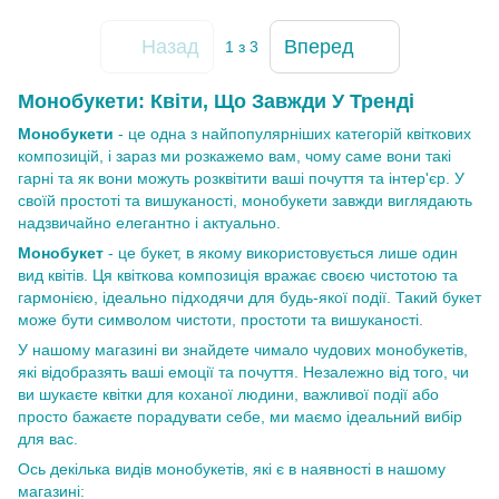
Назад
Вперед
1
з 3
Монобукети: Квіти, Що Завжди У Тренді
Монобукети
- це одна з найпопулярніших категорій квіткових
композицій, і зараз ми розкажемо вам, чому саме вони такі
гарні та як вони можуть розквітити ваші почуття та інтер'єр. У
своїй простоті та вишуканості, монобукети завжди виглядають
надзвичайно елегантно і актуально.
Монобукет
- це букет, в якому використовується лише один
вид квітів. Ця квіткова композиція вражає своєю чистотою та
гармонією, ідеально підходячи для будь-якої події. Такий букет
може бути символом чистоти, простоти та вишуканості.
У нашому магазині ви знайдете чимало чудових монобукетів,
які відобразять ваші емоції та почуття. Незалежно від того, чи
ви шукаєте квітки для коханої людини, важливої події або
просто бажаєте порадувати себе, ми маємо ідеальний вибір
для вас.
Ось декілька видів монобукетів, які є в наявності в нашому
магазині: