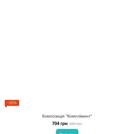
−20%
Композиція "Комплімент"
704 грн
880 грн