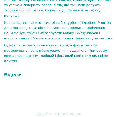
та успіхом. Флористи запевняють, що такі квіти дарують
творчим особистостям, бажаючи успіху на мистецькому
поприщі.
Білі тюльпані – символ чистої та безтурботної любові. А ще за
допомогою цих нижніх квітів можна попросити пробачення.
Вони можуть також символізувати мирну і чисту любов і
щирість чувств. Створюють в оселі атмосферу миру та спокою.
Бузкові тюльпані є символом вірності, а фіолетові ніби
промовляють про глибоке уваження і відданість. При цьому
вважається, що чим глибший і багатший колір, тим сильніше
почуття.
Відгуки
Додайте перший відгук