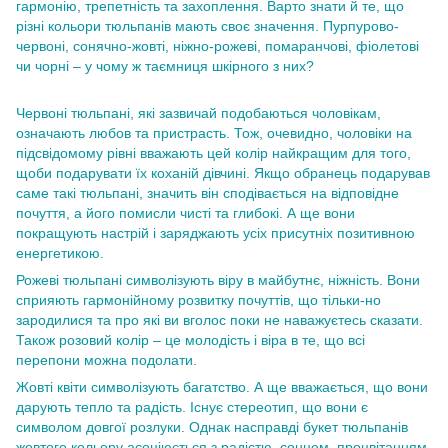
гармонію, трепетність та захоплення. Варто знати й те, що
різні кольори тюльпанів мають своє значення. Пурпурово-
червоні, сонячно-жовті, ніжно-рожеві, помаранчові, фіолетові
чи чорні – у чому ж таємниця шкірного з них?
Червоні тюльпані, які зазвичай подобаються чоловікам,
означають любов та пристрасть. Тож, очевидно, чоловіки на
підсвідомому рівні вважають цей колір найкращим для того,
щоби подарувати їх коханій дівчині. Якщо обранець подарував
саме такі тюльпані, значить він сподівається на відповідне
почуття, а його помисли чисті та глибокі. А ще вони
покращують настрій і заряджають усіх присутніх позитивною
енергетикою.
Рожеві тюльпані символізують віру в майбутнє, ніжність. Вони
сприяють гармонійному розвитку почуттів, що тільки-но
зародилися та про які ви вголос поки не наважуєтесь сказати.
Також розовий колір – це молодість і віра в те, що всі
перепони можна подолати.
Жовті квіти символізують багатство. А ще вважається, що вони
дарують тепло та радість. Існує стереотип, що вони є
символом довгої розлуки. Однак насправді букет тюльпанів
жовтого кольору асоціюється з радістю, сонцем, процвітанням