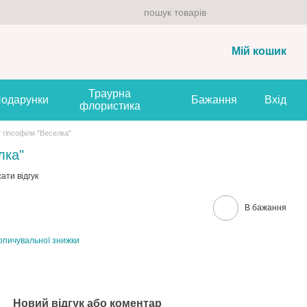
Мій кошик
Траурна
одарунки
Бажання
Вхід
флористика
 гіпсофіли "Веселка"
лка"
ати відгук
В бажання
опичувальної знижки
Новий відгук або коментар