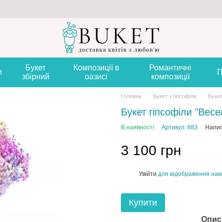
Букет
Композиції в
Романтичні
и
П
збірний
оазисі
композиції
Головна
Букет з гіпсофіли
Букет
Букет гіпсофіли "Весе
В наявності
Артикул: 883
Напис
3 100 грн
Увійти
для відображення нак
%
Купити
Опис