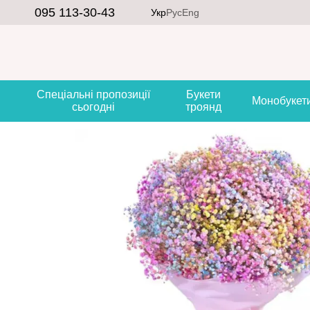
Перейти до основного контенту
095 113-30-43
Укр
Рус
Eng
Спеціальні пропозиції
Букети
Монобукет
сьогодні
троянд